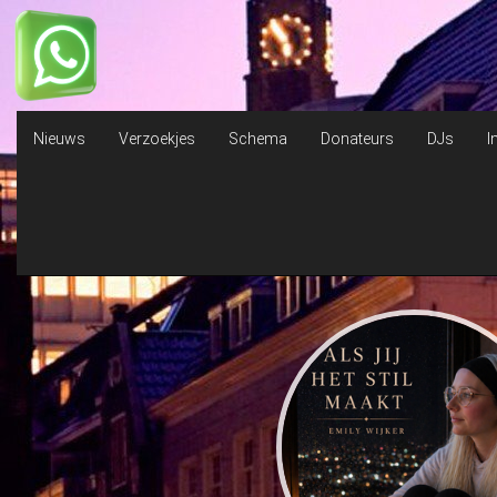
WELKOM bij DIT IS HO
Nieuws
Verzoekjes
Schema
Donateurs
DJs
I