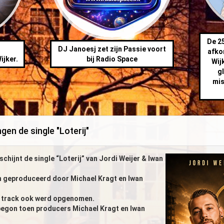
De 25
DJ Janoesj zet zijn Passie voort
afko
ijker.
bij Radio Space
Wij
gl
mis
gen de single "Loterij"
chijnt de single “Loterij” van Jordi Weijer & Iwan
n geproduceerd door Michael Kragt en Iwan
e track ook werd opgenomen.
 begon toen producers Michael Kragt en Iwan