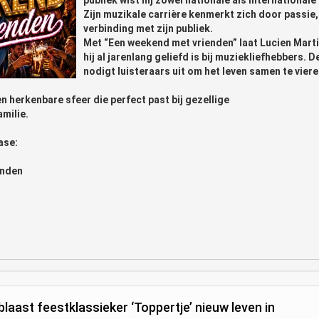
Zijn muzikale carrière kenmerkt zich door passie
verbinding met zijn publiek.
Met “Een weekend met vrienden” laat Lucien Mar
hij al jarenlang geliefd is bij muziekliefhebbers. D
nodigt luisteraars uit om het leven samen te vie
n herkenbare sfeer die perfect past bij gezellige
milie.
ase:
enden
aast feestklassieker ‘Toppertje’ nieuw leven in