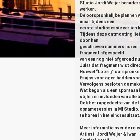
Studio Jordi Weijer benader
werken.
De oorspronkelijke plannen w
maar tijdens een
eerste studiosessie verliep 
Tijdens deze ontmoeting liet
door hen
geschreven nummers horen. T
fragment afgespeeld
van een nog niet afgerond nu
Juist dat fragment wist dire
Hoewel “Loterij” oorspronkel
Esajas voor ogen hadden voo
Vervolgens besloten de maker
Wat begon als een spontaan i
stijlen en invloeden van al
Ook het rapgedeelte van de t
opnamesessies in MI Studio. 
te horen in het eindresultaat
Meer informatie over de rele
Artiest: Jordi Weijer & Iwan