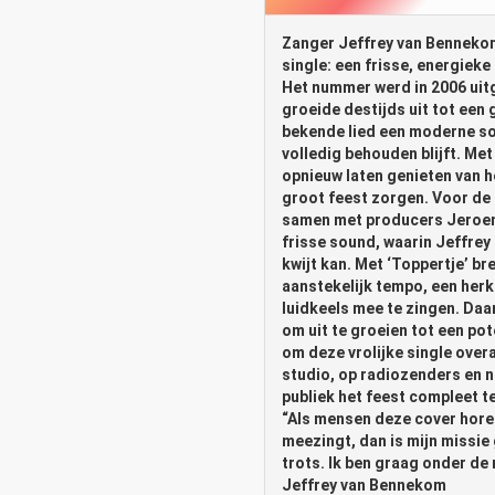
Zanger Jeffrey van Bennekom 
single: een frisse, energiek
Het nummer werd in 2006 uit
groeide destijds uit tot een 
bekende lied een moderne sou
volledig behouden blijft.
Met 
opnieuw laten genieten van h
groot feest zorgen.
Voor de 
samen met producers Jeroen 
frisse sound, waarin Jeffrey 
kwijt kan.
Met ‘Toppertje’ br
aanstekelijk tempo, een herk
luidkeels mee te zingen. Daa
om uit te groeien tot een pot
om deze vrolijke single overa
studio, op radiozenders en na
publiek het feest compleet t
“Als mensen deze cover horen 
meezingt, dan is mijn missie
trots. Ik ben graag onder de
Jeffrey van Bennekom