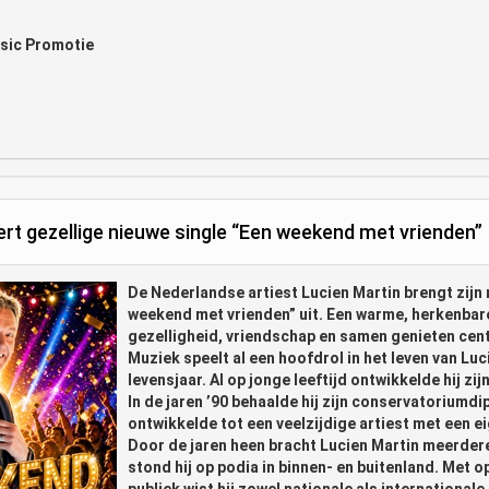
usic Promotie
rt gezellige nieuwe single “Een weekend met vrienden”
De Nederlandse artiest Lucien Martin brengt zijn 
weekend met vrienden” uit. Een warme, herkenbar
gezelligheid, vriendschap en samen genieten cent
Muziek speelt al een hoofdrol in het leven van Luc
levensjaar. Al op jonge leeftijd ontwikkelde hij zi
In de jaren ’90 behaalde hij zijn conservatoriumdi
ontwikkelde tot een veelzijdige artiest met een ei
Door de jaren heen bracht Lucien Martin meerder
stond hij op podia in binnen- en buitenland. Met 
publiek wist hij zowel nationale als international