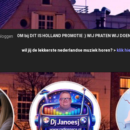
LLAND PROMOTIE :) WIJ PRATEN WIJ DOEN ** DJ Janoesj zet zijn Pass
nloggen
wil jij de lekkerste nederlandse muziek horen? >
klik hi