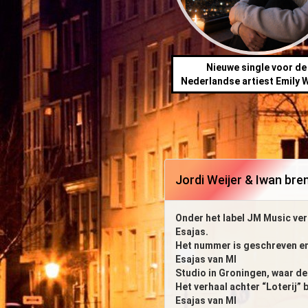
Nieuwe single voor de
Nederlandse artiest Emily W
Jordi Weijer & Iwan bren
Onder het label JM Music vers
Esajas.
Het nummer is geschreven e
Esajas van MI
Studio in Groningen, waar d
Het verhaal achter “Loterij”
Esajas van MI