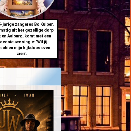
-jarige zangeres Bo Kuiper,
mstig uit het gezellige dorp
k en Aalburg, komt met een
oednieuwe single: ‘Wil jij
schien mijn kijkdoos even
zien’.