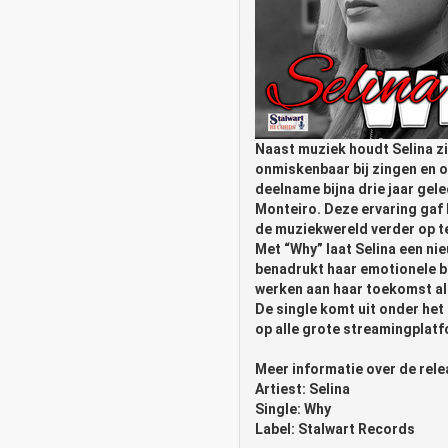
Naast muziek houdt Selina zi
onmiskenbaar bij zingen en o
deelname bijna drie jaar ge
Monteiro. Deze ervaring gaf 
de muziekwereld verder op t
Met “Why” laat Selina een ni
benadrukt haar emotionele bele
werken aan haar toekomst als
De single komt uit onder het
op alle grote streamingplat
Meer informatie over de rele
Artiest: Selina
Single: Why
Label: Stalwart Records