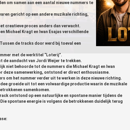
den om samen aan een aantal nieuwe nummers te
aren gericht op een andere muzikale richting,
het creatieve proces anders dan verwacht.
en Michael Kragt en Iwan Esajas verschillende
ussen de tracks door werd bij toeval een
mmer met de werktitel “Loterij”.
ct de aandacht van Jordi Weijer te trekken.
ijk niet behoorde tot de nummers die Michael Kragt en Iwan
r deze samenwerking, ontstond er direct enthousiasme.
s om het nummer verder uit te werken in deze nieuwe richting.
dee groeide uit tot een volwaardige productie waarin de muzikale
le betrokkenen samenkomen.
rack ontstond op een natuurlijke en spontane manier tijdens de
Die spontane energie is volgens de betrokkenen duidelijk terug
.
ase: