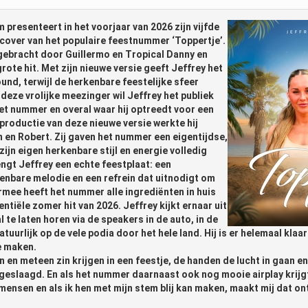
presenteert in het voorjaar van 2026 zijn vijfde
e cover van het populaire feestnummer ‘Toppertje’.
gebracht door Guillermo en Tropical Danny en
grote hit. Met zijn nieuwe versie geeft Jeffrey het
nd, terwijl de herkenbare feestelijke sfeer
deze vrolijke meezinger wil Jeffrey het publiek
et nummer en overal waar hij optreedt voor een
productie van deze nieuwe versie werkte hij
en Robert. Zij gaven het nummer een eigentijdse,
zijn eigen herkenbare stijl en energie volledig
engt Jeffrey een echte feestplaat: een
enbare melodie en een refrein dat uitnodigt om
rmee heeft het nummer alle ingrediënten in huis
entiële zomer hit van 2026.
Jeffrey kijkt ernaar uit
l te laten horen via de speakers in de auto, in de
tuurlijk op de vele podia door het hele land. Hij is er helemaal kla
e maken.
en meteen zin krijgen in een feestje, de handen de lucht in gaan en 
 geslaagd. En als het nummer daarnaast ook nog mooie airplay krijgt,
 mensen en als ik hen met mijn stem blij kan maken, maakt mij dat on