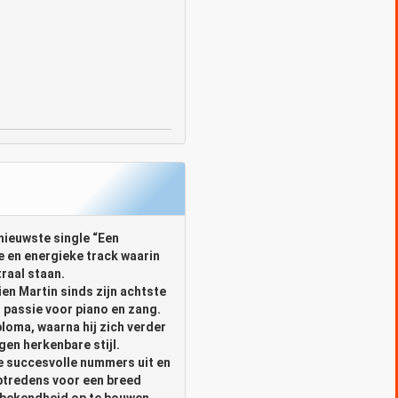
nieuwste single “Een
e en energieke track waarin
raal staan.
ien Martin sinds zijn achtste
jn passie voor piano en zang.
ploma, waarna hij zich verder
gen herkenbare stijl.
e succesvolle nummers uit en
optredens voor een breed
e bekendheid op te bouwen.