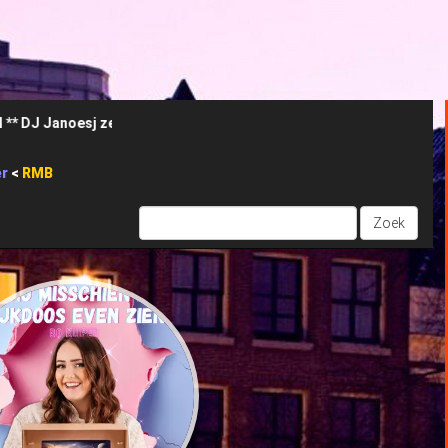
ie voort bij Radio Space https://www.radiospace.nl/ **
er
<
RMB
Zoek