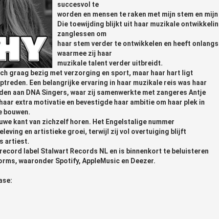
succesvol te
worden en mensen te raken met mijn stem en mijn m
Die toewijding blijkt uit haar muzikale ontwikkelin
zanglessen om
haar stem verder te ontwikkelen en heeft onlangs
waarmee zij haar
muzikale talent verder uitbreidt.
ch graag bezig met verzorging en sport, maar haar hart ligt
ptreden. Een belangrijke ervaring in haar muzikale reis was haar
leden aan DNA Singers, waar zij samenwerkte met zangeres Antje
haar extra motivatie en bevestigde haar ambitie om haar plek in
e bouwen.
euwe kant van zichzelf horen. Het Engelstalige nummer
ving en artistieke groei, terwijl zij vol overtuiging blijft
 artiest.
 record label Stalwart Records NL en is binnenkort te beluisteren
forms, waaronder Spotify, AppleMusic en Deezer.
ase: