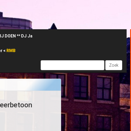
noesj zet zijn Passie voort bij Radio Space https://www.radiospa
er
<
RMB
Zoek
 eerbetoon