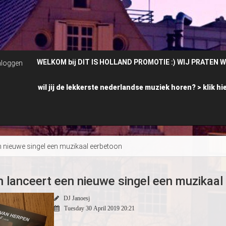
ELKOM bij DIT IS HOLLAND PROMOTIE :) WIJ PRATEN WIJ DOEN ** DJ Ja
nloggen
wil jij de lekkerste nederlandse muziek horen? >
klik hi
n nieuwe singel een muzikaal eerbetoon
 lanceert een nieuwe singel een muzikaal
DJ Janoesj
Tuesday 30 April 2019 20:21