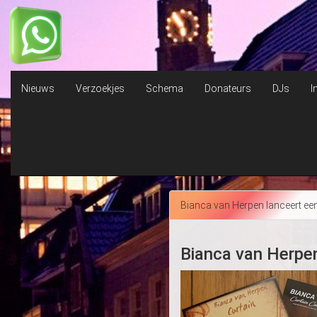
W
Nieuws
Verzoekjes
Schema
Donateurs
DJs
I
Bianca van Herpen lanceert ee
Bianca van Herpen