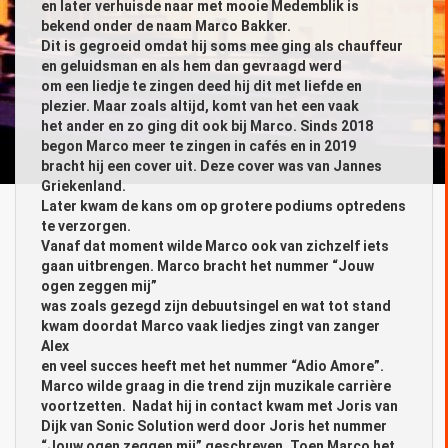
en later verhuisde naar met mooie Medemblik is
bekend onder de naam Marco Bakker.
Dit is gegroeid omdat hij soms mee ging als chauffeur
en geluidsman en als hem dan gevraagd werd
om een liedje te zingen deed hij dit met liefde en
plezier. Maar zoals altijd, komt van het een vaak
het ander en zo ging dit ook bij Marco. Sinds 2018
begon Marco meer te zingen in cafés en in 2019
bracht hij een cover uit. Deze cover was van Jannes
Griekenland.
Later kwam de kans om op grotere podiums optredens
te verzorgen.
Vanaf dat moment wilde Marco ook van zichzelf iets
gaan uitbrengen. Marco bracht het nummer “Jouw
ogen zeggen mij”
was zoals gezegd zijn debuutsingel en wat tot stand
kwam doordat Marco vaak liedjes zingt van zanger
Alex
en veel succes heeft met het nummer “Adio Amore”.
Marco wilde graag in die trend zijn muzikale carrière
voortzetten. Nadat hij in contact kwam met Joris van
Dijk van Sonic Solution werd door Joris het nummer
“Jouw ogen zeggen mij” geschreven. Toen Marco het